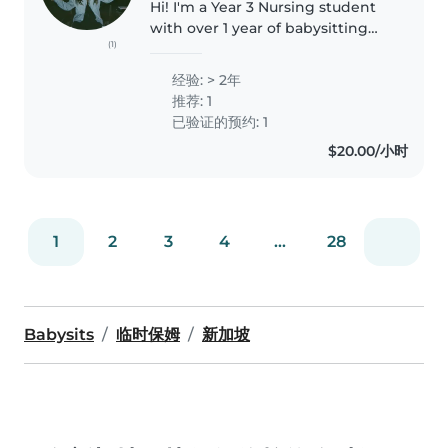
Hi! I'm a Year 3 Nursing student
with over 1 year of babysitting
(1)
experience, caring for infants,
toddlers, and school-aged
经验: > 2年
children through both private
推荐: 1
families and this platform...
已验证的预约: 1
$20.00/小时
1
2
3
4
...
28
Babysits
临时保姆
新加坡