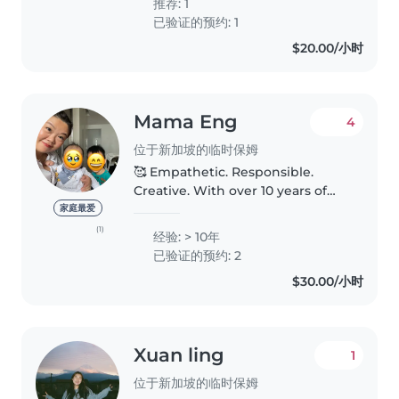
推荐: 1
friends/relatives kids...
已验证的预约: 1
$20.00/小时
Mama Eng
4
位于新加坡的临时保姆
🥰 Empathetic. Responsible.
Creative. With over 10 years of
experience caring & working
家庭最爱
with children of all ages, I'm
(1)
经验: > 10年
confident in providing
已验证的预约: 2
personalised care & support. ✨
$30.00/小时
My babysitting..
Xuan ling
1
位于新加坡的临时保姆