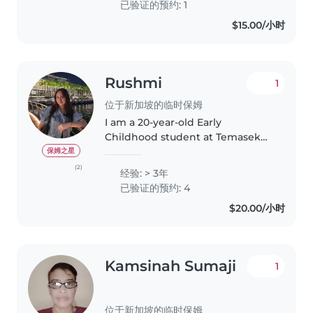
已验证的预约: 1
with them. Being around little..
$15.00/小时
Rushmi
1
位于新加坡的临时保姆
I am a 20-year-old Early
Childhood student at Temasek
Polytechnic, currently in my final
保姆之星
year and preparing for my
(2)
经验: > 3年
internship in August. I am
已验证的预约: 4
friendly, patient, and
$20.00/小时
responsible, with..
Kamsinah Sumaji
1
位于新加坡的临时保姆