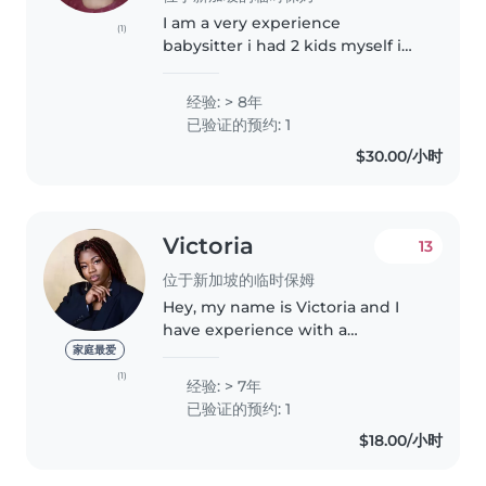
I am a very experience
(1)
babysitter i had 2 kids myself i
ever babysit my nieces and
nephew when their still small
经验: > 8年
and i even babysit my relative
已验证的预约: 1
children , I like too cook and i
$30.00/小时
can..
Victoria
13
位于新加坡的临时保姆
Hey, my name is Victoria and I
have experience with a
multitude of children of all ages.
家庭最爱
I love having fun with children
(1)
经验: > 7年
and entertaining their minds
已验证的预约: 1
and body. If you're looking for..
$18.00/小时