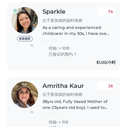
Sparkle
76
位于新加坡的临时保姆
As a caring and experienced
childcarer in my 30s, I have over
10 years of experience working
家庭最爱
with children of all ages, from
(1)
经验: > 10年
babies to teenagers. I'm fluent in
已验证的预约: 1
both English and Mandarin..
$1.00/小时
Amritha Kaur
26
位于新加坡的临时保姆
38yrs old, Fully Vaxed Mother of
one (13years old boy). I used to
(3)
work in childcare/play centres,
experienced with infants and
经验: > 11年
toddlers, used to babysit