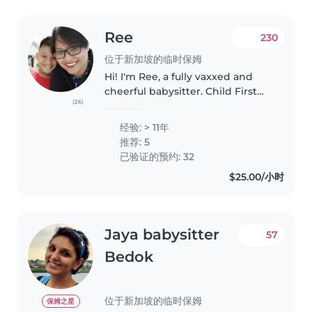
Ree
230
位于新加坡的临时保姆
Hi! I'm Ree, a fully vaxxed and
cheerful babysitter. Child First
(26)
certified with experience caring
patiently for newborns,
经验: > 11年
preemies, multiples and special
推荐: 5
needs (GDD). A mother myself,..
已验证的预约: 32
$25.00/小时
Jaya babysitter
57
Bedok
位于新加坡的临时保姆
保姆之星