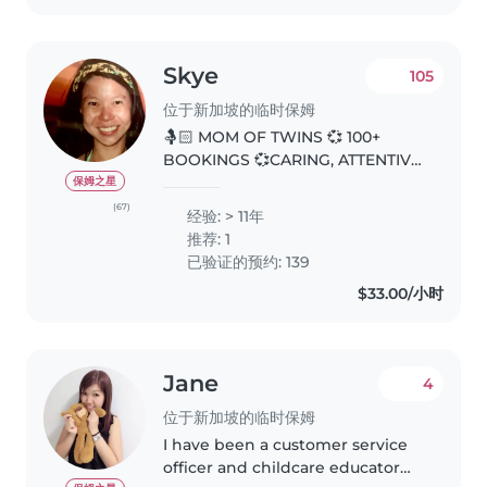
Skye
105
位于新加坡的临时保姆
🤱🏻 MOM OF TWINS 💞 100+
BOOKINGS 💞CARING, ATTENTIVE
& RELIABLE CAREGIVER 💞 👋
保姆之星
Greetings Parents. My favourite
(67)
经验: > 11年
parenting quote: “The days are
推荐: 1
long. The years are short”.
已验证的预约: 139
Grateful for..
$33.00/小时
Jane
4
位于新加坡的临时保姆
I have been a customer service
officer and childcare educator