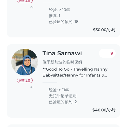
and tutor for several enrichment
保姆之星
and tuition centre since i have
(5)
经验: > 10年
graduated from NTU. I have 2
推荐: 1
children, boy 18 y.o and..
已验证的预约: 18
$30.00/小时
Tina Sarnawi
9
位于新加坡的临时保姆
**Good To Go - Travelling Nanny
Babysitter/Nanny for Infants &
Mothers | Newborn Care &
保姆之星
Postnatal Therapist Hello, I'm
(2)
经验: > 11年
Tina - A Certified Postnatal &
无犯罪记录证明
Newborn Care Nanny based in..
已验证的预约: 2
$40.00/小时