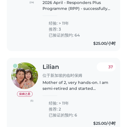
2026 April - Responders Plus
(24)
Programme (RPP) - successfully
completed classroom course in
Singapore. 2026 January - Food
经验: > 11年
Safety & Hygiene (Level 1) -
推荐: 3
successfully completed
已验证的预约: 64
certification..
$25.00/小时
Lilian
37
位于新加坡的临时保姆
Mother of 2, very hands-on. I am
semi-retired and started
babysitting since 2024. My
保姆之星
regular toddler was 18 months
(5)
经验: > 11年
when I started caring for her and
推荐: 2
she just turned 3 years old. I..
已验证的预约: 6
$25.00/小时