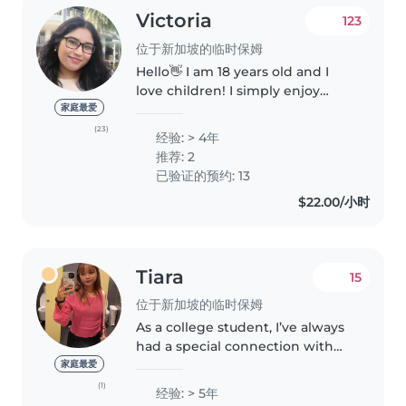
Victoria
123
位于新加坡的临时保姆
Hello👋 I am 18 years old and I
love children! I simply enjoy
spending time with them. I have
家庭最爱
always looked after my younger
(23)
经验: > 4年
cousins being the oldest in the
推荐: 2
family and even some of..
已验证的预约: 13
$22.00/小时
Tiara
15
位于新加坡的临时保姆
As a college student, I’ve always
had a special connection with
kids. Whether it's my baby
家庭最爱
cousins or my family friends’
(1)
经验: > 5年
children, I love spending time