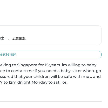
保姆之一。
了解更多
译这段描述
rking to Singapore for 15 years..im willing to baby 
 free to contact me if you need a baby sitter when. go 
 assured that your children will be safe with me .. and 
 7 to 12midnight Monday to sat.. or..