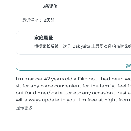
3条评价
最近活动：
2天前
家庭最爱
根据家长反馈，这是 Babysits 上最受欢迎的临时
翻
I'm maricar 42 years old a Filipino.. I had been wo
sit for any place convenient for the family.. feel
out for dinner/ date ...or etc any occasion .. rest
will always update to you.. I'm free at night from
显示更多