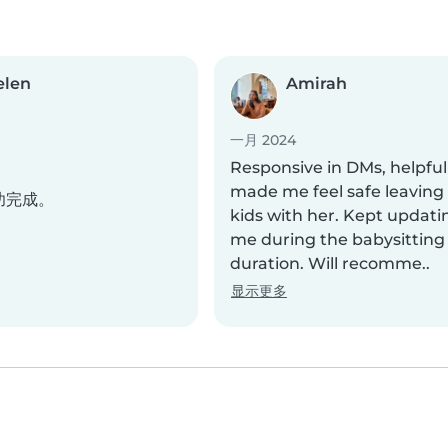
elen
Amirah
一月 2024
Responsive in DMs, helpfu
made me feel safe leaving
功完成。
kids with her. Kept updati
me during the babysitting
duration. Will recomme..
显示更多