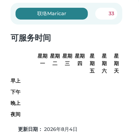
联络Maricar
33
可服务时间
星期
星期
星期
星期
星
星
星
一
二
三
四
期
期
期
五
六
天
早上
下午
晚上
夜间
更新日期：
2026年8月4日