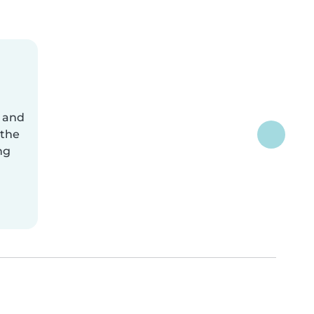
l and
 the
ng