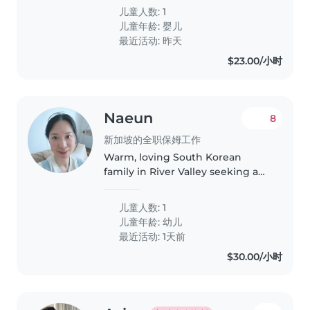
old baby girl. I'm a full-time
儿童人数: 1
mom, and my husband works, so
儿童年龄:
婴儿
I'm looking for someone to..
最近活动: 昨天
$23.00/小时
Naeun
8
新加坡的全职保姆工作
Warm, loving South Korean
family in River Valley seeking a
fun babysitter for our 2-year-old
boy!Hello! We are a South
儿童人数: 1
Korean family who has happily
儿童年龄:
幼儿
called Singapore home for the
最近活动: 1天前
past..
$30.00/小时