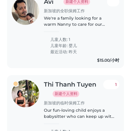
Avi
新建个人资料
新加坡的全职保姆工作
We're a family looking for a
warm Nanny to care for our
energetic baby. The ideal
candidate should be
儿童人数: 1
comfortable with light cooking
儿童年龄:
婴儿
and household chores. Feel free
最近活动: 昨天
to reach out to..
$15.00/小时
Thi Thanh Tuyen
1
新建个人资料
新加坡的临时保姆工作
Our fun-loving child enjoys a
babysitter who can keep up with
their playful energy. We need a
dependable sitter comfortable