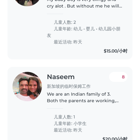
cry alot . But without me he will
be fine . My baby girl is great but
abit of shy . Currently need a
儿童人数: 2
babysitter for my son as i have to
儿童年龄:
幼儿
•
婴儿
•
幼儿园小朋
follow my husband..
友
最近活动: 昨天
$15.00/小时
Naseem
8
新加坡的临时保姆工作
We are an Indian family of 3.
Both the parents are working,
need the baby sitter to pick my
son from HDB basement and
儿童人数: 1
take to home, helping with
儿童年龄:
小学生
homework would be a plus. Time
最近活动: 昨天
would..
$20.00/小时