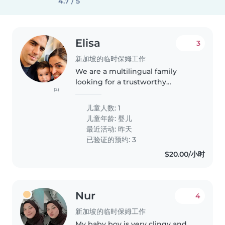
4.7 / 5
Elisa
3
新加坡的临时保姆工作
We are a multilingual family
looking for a trustworthy
(2)
Babysitter to care for our calm,
affectionate, and curious 7
儿童人数: 1
months-old baby. We need
儿童年龄:
婴儿
someone who is comfortable
最近活动: 昨天
with cooking..
已验证的预约: 3
$20.00/小时
Nur
4
新加坡的临时保姆工作
My baby boy is very clingy and