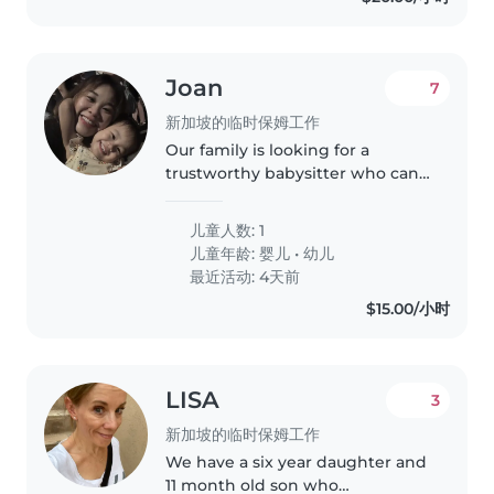
Joan
7
新加坡的临时保姆工作
Our family is looking for a
trustworthy babysitter who can
take care of our 1 years old
daughter .We need a babysitter
儿童人数: 1
who is comfortable with taking
儿童年龄:
婴儿
•
幼儿
baby. Feeding, playing, bathing,..
最近活动: 4天前
$15.00/小时
LISA
3
新加坡的临时保姆工作
We have a six year daughter and
11 month old son who