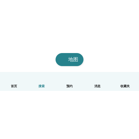
地图
首页
搜索
预约
消息
收藏夹
中文（简体）
平台运作说明
帮助
条款与隐私政策
价格
公司信息