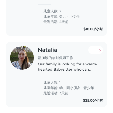
occasionally need babysitting.
Both children are used to having
儿童人数: 2
babysitters and our daughter
儿童年龄:
婴儿
•
小学生
gets excited every time we tell
最近活动: 4天前
her..
$18.00/小时
Natalia
3
新加坡的临时保姆工作
Our family is looking for a warm-
hearted Babysitter who can
engage our energetic 3-year-old.
Comfort with light housework
儿童人数: 1
and meal preparation will make
儿童年龄:
幼儿园小朋友
•
青少年
our day smoother. English &..
最近活动: 3天前
$25.00/小时