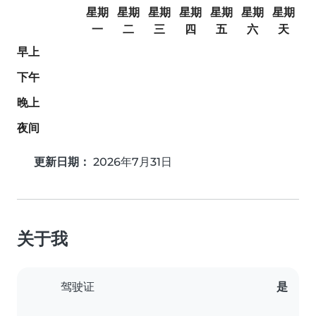
星期
星期
星期
星期
星期
星期
星期
一
二
三
四
五
六
天
早上
下午
晚上
夜间
更新日期：
2026年7月31日
关于我
驾驶证
是