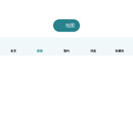
地图
首页
搜索
预约
消息
收藏夹
中文（简体）
平台运作说明
帮助
条款与隐私政策
价格
公司信息
Babysits 企业专区
社群准则