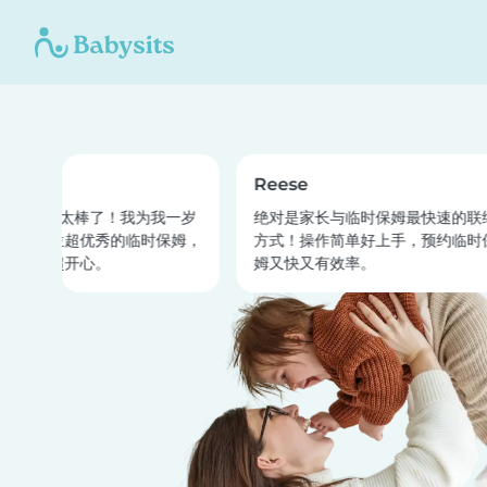
a
Reese
sits 真是太棒了！我为我一岁
绝对是家长与临时保姆最快速的联络
找到两位超优秀的临时保姆，
方式！操作简单好上手，预约临时保
们玩得超开心。
姆又快又有效率。