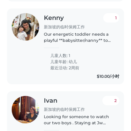
Kenny
1
新加坡的临时保姆工作
Our energetic toddler needs a
playful **babysitter/nanny** to
keep her active! SHe's full of
energy and loves sports. You'll be
儿童人数: 1
babysitting at our place—contact
儿童年龄:
幼儿
me if you'd like to..
最近活动: 2周前
$10.00/小时
Ivan
2
新加坡的临时保姆工作
Looking for someone to watch
our two boys . Staying at Jw
Marriot south beach