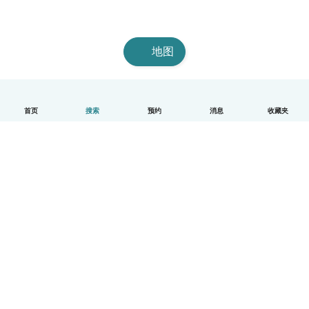
地图
首页
搜索
预约
消息
收藏夹
中文（简体）
平台运作说明
帮助
条款与隐私政策
价格
公司信息
Babysits 企业专区
社群准则