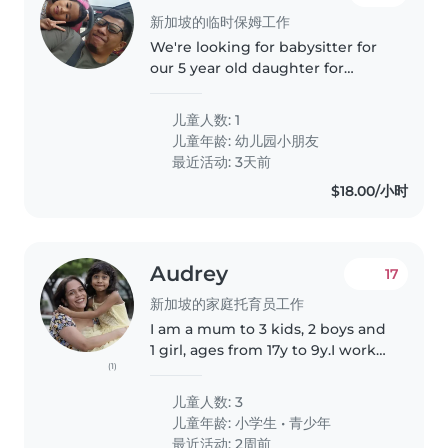
新加坡的临时保姆工作
We're looking for babysitter for
our 5 year old daughter for
weekly Tuesdays , 8am to 6pm.
Location: Marine Terrace Duties:
儿童人数: 1
Engage with her which may
儿童年龄:
幼儿园小朋友
include reading, art & crafts,..
最近活动: 3天前
$18.00/小时
Audrey
17
新加坡的家庭托育员工作
I am a mum to 3 kids, 2 boys and
1 girl, ages from 17y to 9y.I work
(1)
from home but may need some
help when I have off-site
儿童人数: 3
meetings or errands to run to
儿童年龄:
小学生
•
青少年
keep the 2 younger kids (11y..
最近活动: 2周前