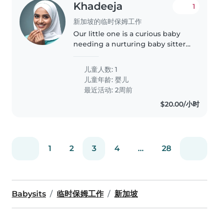
Khadeeja
1
新加坡的临时保姆工作
Our little one is a curious baby
needing a nurturing baby sitter
on days we are not available.
Handle light chores and take
儿童人数: 1
care of my 10 month old. English
儿童年龄:
婴儿
speaker preferred
最近活动: 2周前
$20.00/小时
1
2
3
4
...
28
Babysits
临时保姆工作
新加坡