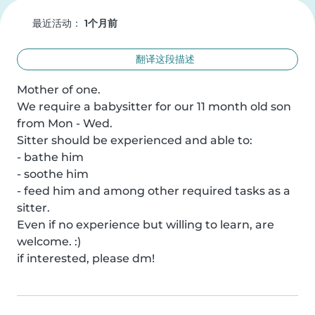
最近活动：
1个月前
翻译这段描述
Mother of one. 

We require a babysitter for our 11 month old son 
from Mon - Wed. 

Sitter should be experienced and able to: 

- bathe him

- soothe him

- feed him and among other required tasks as a 
sitter.

Even if no experience but willing to learn, are 
welcome. :) 

if interested, please dm!