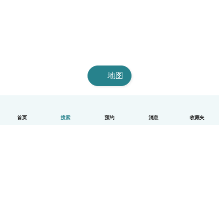
地图
首页
搜索
预约
消息
收藏夹
中文（简体）
平台运作说明
帮助
条款与隐私政策
价格
公司信息
Babysits 企业专区
社群准则