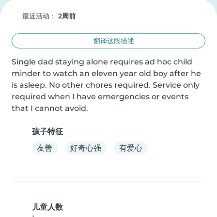
最近活动：
2周前
翻译这段描述
Single dad staying alone requires ad hoc child 
minder to watch an eleven year old boy after he 
is asleep. No other chores required. Service only 
required when I have emergencies or events 
that I cannot avoid.
孩子特征
友善
好奇心强
有爱心
儿童人数