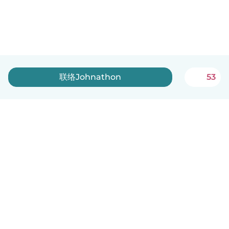
联络Johnathon
53
中文（简体）
平台运作说明
帮助
条款与隐私政策
价格
公司信息
Babysits 企业专区
社群准则