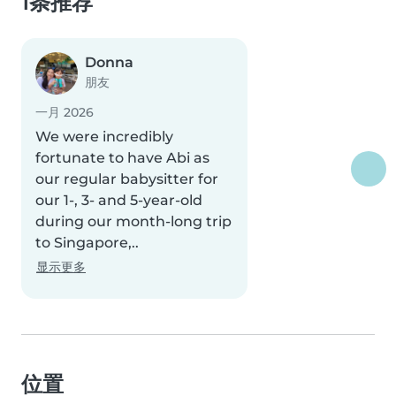
1条推荐
Donna
朋友
一月 2026
We were incredibly
fortunate to have Abi as
our regular babysitter for
our 1-, 3- and 5-year-old
during our month-long trip
to Singapore,..
显示更多
位置