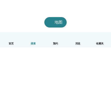
地图
首页
搜索
预约
消息
收藏夹
中文（简体）
平台运作说明
帮助
条款与隐私政策
价格
公司信息
Babysits 企业专区
社群准则