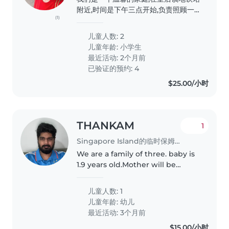
附近,时间是下午三点开始,负责照顾一
(1)
个活泼好动、充满好奇心的一年级小学
生。。我们正在寻找一位能胜任临时保
儿童人数: 2
姆的保姆,孩子从中国刚到新加坡,为了
儿童年龄:
小学生
让她适应新的环境,需要你能够帮助孩子
最近活动: 2个月前
学习英语完成作业并照顾好她。我们的
已验证的预约: 4
孩子活力四射,喜欢探索新事物,我们希
$25.00/小时
望找到一位能够与他们互动并引导他们
的好奇心的保姆。如果您有兴趣,请联系
我们,我们将安排时间进行初步见
面。。。。。。。。
THANKAM
1
Singapore Island的临时保姆工作
We are a family of three. baby is
1.9 years old.Mother will be
working from office and Father
will be working from home
儿童人数: 1
儿童年龄:
幼儿
最近活动: 3个月前
$15.00/小时