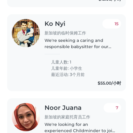
Ko Nyi
15
新加坡的临时保姆工作
We're seeking a caring and
responsible babysitter for our
energetic and sporty grade-
schooler. Our child has asthma,
儿童人数: 1
so experience with special
儿童年龄:
小学生
needs is a plus. You should be
最近活动: 3个月前
comfortable..
$55.00/小时
Noor Juana
7
新加坡的家庭托育员工作
We're looking for an
experienced Childminder to join