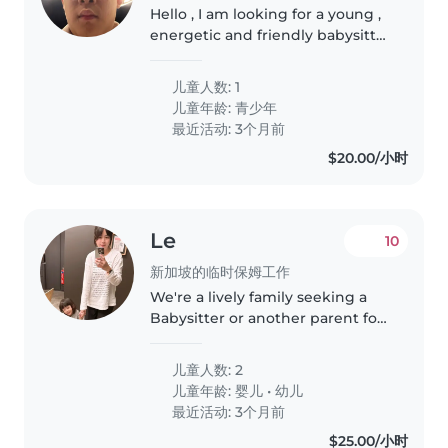
Hello , I am looking for a young ,
energetic and friendly babysitter
to babysit my 13 years old
younger brother who has autism
儿童人数: 1
and bladder issues , due to his
儿童年龄:
青少年
bladder problems , He..
最近活动: 3个月前
$20.00/小时
Le
10
新加坡的临时保姆工作
We're a lively family seeking a
Babysitter or another parent for
our two little ones—a baby and a
toddler. Our kids are curious,
儿童人数: 2
talkative, and full of laughter, so
儿童年龄:
婴儿
•
幼儿
we'd love someone..
最近活动: 3个月前
$25.00/小时