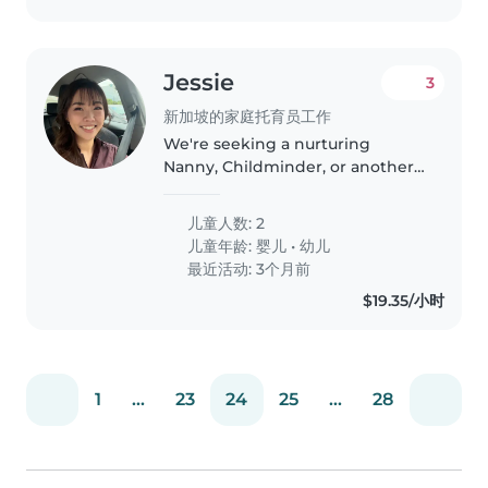
Jessie
3
新加坡的家庭托育员工作
We're seeking a nurturing
Nanny, Childminder, or another
parent to care for our two little
ones—a baby and a toddler—at
儿童人数: 2
our home. Our children are
儿童年龄:
婴儿
•
幼儿
friendly, playful, and calm, and..
最近活动: 3个月前
$19.35/小时
1
...
23
24
25
...
28