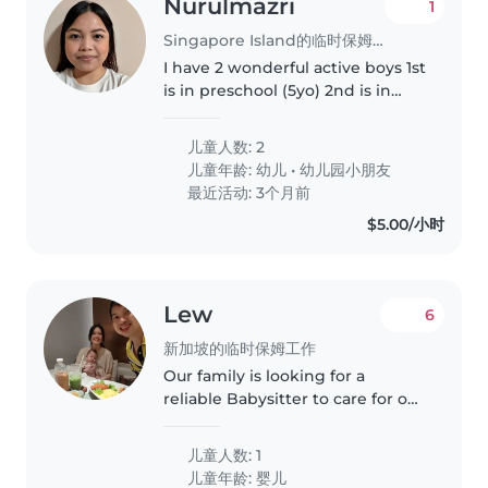
Nurulmazri
1
Singapore Island的临时保姆工作
I have 2 wonderful active boys 1st
is in preschool (5yo) 2nd is in
toddler school (2yo) i hope i
could find good babysitters to
儿童人数: 2
help fetch my both boys from
儿童年龄:
幼儿
•
幼儿园小朋友
school at 5pm daily. Mon-fri.
最近活动: 3个月前
$5.00/小时
Lew
6
新加坡的临时保姆工作
Our family is looking for a
reliable Babysitter to care for our
5 month old baby. We need
someone who is comfortable
儿童人数: 1
around pets and maybe help out
儿童年龄:
婴儿