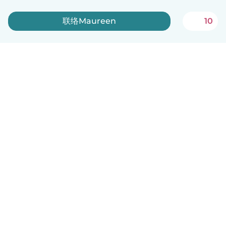
联络Maureen
10
中文（简体）
平台运作说明
帮助
条款与隐私政策
价格
公司信息
Babysits 企业专区
社群准则
© Babysits B.V.