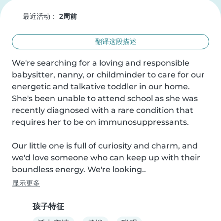
最近活动：
2周前
翻译这段描述
We're searching for a loving and responsible 
babysitter, nanny, or childminder to care for our 
energetic and talkative toddler in our home. 
She's been unable to attend school as she was 
recently diagnosed with a rare condition that 
requires her to be on immunosuppressants.

Our little one is full of curiosity and charm, and 
we'd love someone who can keep up with their 
boundless energy. We're looking..
显示更多
孩子特征