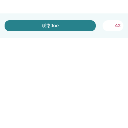
联络Joe
42
中文（简体）
平台运作说明
帮助
条款与隐私政策
价格
公司信息
Babysits 企业专区
社群准则