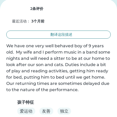
2条评价
最近活动：
3个月前
翻译这段描述
We have one very well behaved boy of 9 years 
old.  My wife and I perform music in a band some 
nights and will need a sitter to be at our home to 
look after our son and cats. Duties include a bit 
of play and reading activities, getting him ready 
for bed, putting him to bed until we get home.  
Our returning times are sometimes delayed due 
to the nature of the performance.
孩子特征
爱运动
友善
独立