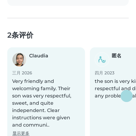
2条评价
Claudia
匿名
三月 2026
四月 2023
Very friendly and
the son is very k
welcoming family. Their
respectful and d
son was very respectful,
any problems ta
sweet, and quite
independent. Clear
instructions were given
and communi..
显示更多