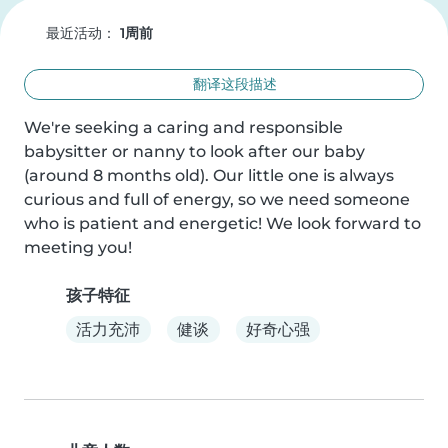
最近活动：
1周前
翻译这段描述
We're seeking a caring and responsible 
babysitter or nanny to look after our baby 
(around 8 months old). Our little one is always 
curious and full of energy, so we need someone 
who is patient and energetic! We look forward to 
meeting you!
孩子特征
活力充沛
健谈
好奇心强