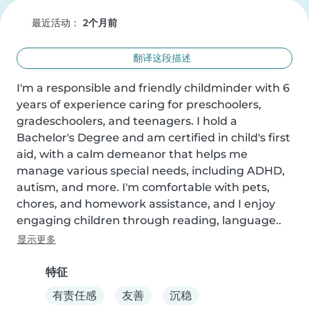
最近活动：
2个月前
翻译这段描述
I'm a responsible and friendly childminder with 6 
years of experience caring for preschoolers, 
gradeschoolers, and teenagers. I hold a 
Bachelor's Degree and am certified in child's first 
aid, with a calm demeanor that helps me 
manage various special needs, including ADHD, 
autism, and more. I'm comfortable with pets, 
chores, and homework assistance, and I enjoy 
engaging children through reading, language..
显示更多
特征
有责任感
友善
沉稳