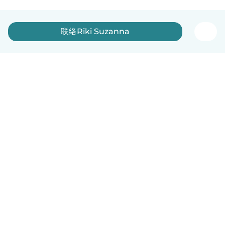
联络Riki Suzanna
中文（简体）
平台运作说明
帮助
条款与隐私政策
价格
公司信息
Babysits 企业专区
社群准则