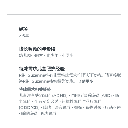
经验
> 6年
擅长照顾的年龄段
幼儿园小朋友
•
青少年
•
小学生
特殊需求儿童照护经验
Riki Suzanna持有儿童特殊需求护理认证资格。请直接联
络Riki Suzanna核实相关资质。
了解更多
特殊需求相关经验：
儿童注意缺陷障碍 (ADHD)
•
自闭症谱系障碍 (ASD)
•
听
力障碍
•
全面发育迟缓
•
违抗性障碍与品行障碍
(ODD/CD)
•
哮喘
•
语言障碍
•
癫痫
•
食物过敏
•
行动不便
•
睡眠障碍
•
视力障碍