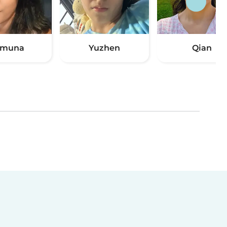
amuna
Yuzhen
Qian