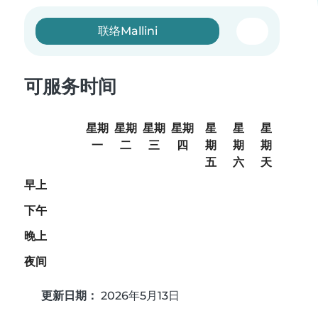
联络Mallini
可服务时间
星期
星期
星期
星期
星
星
星
一
二
三
四
期
期
期
五
六
天
早上
下午
晚上
夜间
更新日期：
2026年5月13日