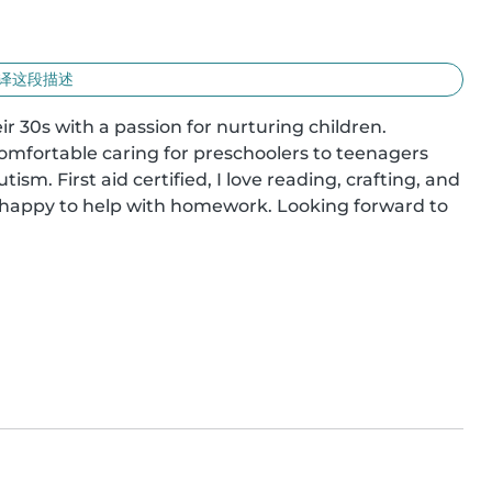
译这段描述
r 30s with a passion for nurturing children. 
comfortable caring for preschoolers to teenagers 
m. First aid certified, I love reading, crafting, and 
 happy to help with homework. Looking forward to 