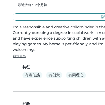
最近活动：
2个月前
翻
I'm a responsible and creative childminder in thei
Currently pursuing a degree in social work, I'm 
and have experience supporting children with autis
playing games. My home is pet-friendly, and I'm
welcoming..
显示更多
特征
有责任感
有创意
有同理心
经验