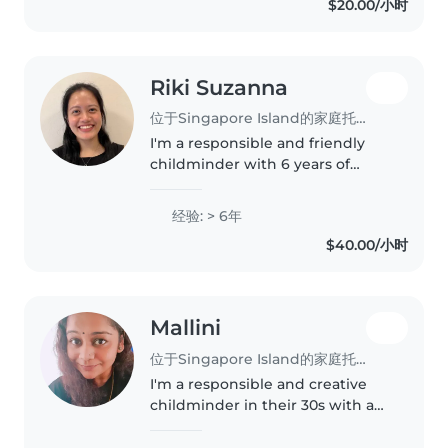
$20.00/小时
working with preschoolers, I
have a calm..
Riki Suzanna
位于Singapore Island的家庭托育员
I'm a responsible and friendly
childminder with 6 years of
experience caring for
preschoolers, gradeschoolers,
经验: > 6年
and teenagers. I hold a
$40.00/小时
Bachelor's Degree and am
certified in child's..
Mallini
位于Singapore Island的家庭托育员
I'm a responsible and creative
childminder in their 30s with a
passion for nurturing children.
Currently pursuing a degree in