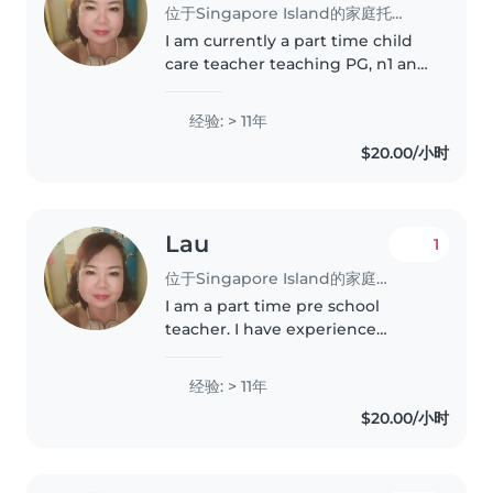
位于Singapore Island的家庭托育员
I am currently a part time child
care teacher teaching PG, n1 and
n2 children. I am good at story
telling, nursery rhymes ( Chinese
经验: > 11年
and English), music and
$20.00/小时
movement too. I can cook..
Lau
1
位于Singapore Island的家庭托育员
I am a part time pre school
teacher. I have experience
teaching and take care children
18 months to 6 years old. I can
经验: > 11年
speak English, Chinese,
$20.00/小时
Cantonese. I am good in story
telling,..