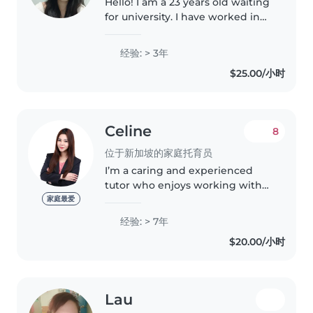
Hello! I am a 23 years old waiting
for university. I have worked in
the preschool for 3 years,
working with children ages 2-6. I
经验: > 3年
can be fun and patient!
$25.00/小时
Celine
8
位于新加坡的家庭托育员
I’m a caring and experienced
tutor who enjoys working with
children of all ages and abilities,
家庭最爱
including those with special
经验: > 7年
needs or behavioural challenges.
$20.00/小时
Over the past 7 years,..
Lau