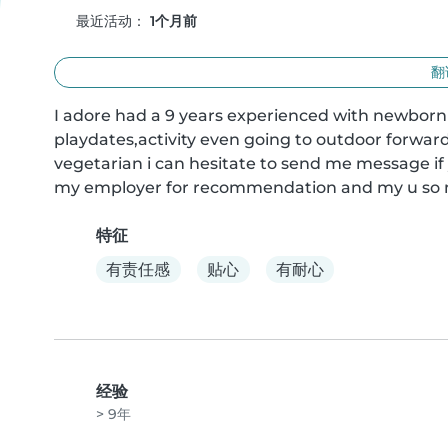
最近活动：
1个月前
翻
I adore had a 9 years experienced with newborn
playdates,activity even going to outdoor forward
vegetarian i can hesitate to send me message 
my employer for recommendation and my u so
特征
有责任感
贴心
有耐心
经验
> 9年