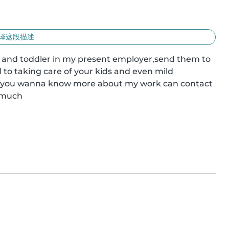
译这段描述
 and toddler in my present employer,send them to 
 to taking care of your kids and even mild 
if you wanna know more about my work can contact 
 much