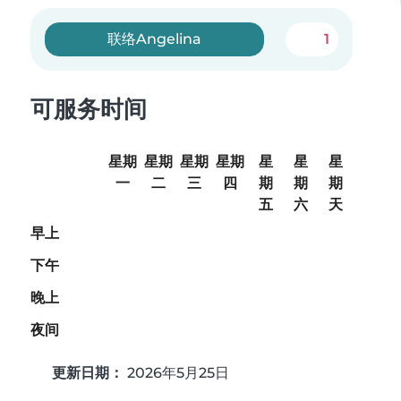
联络Angelina
1
可服务时间
星期
星期
星期
星期
星
星
星
一
二
三
四
期
期
期
五
六
天
早上
下午
晚上
夜间
更新日期：
2026年5月25日