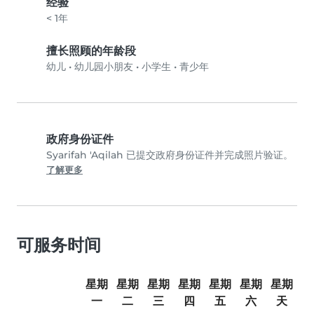
经验
< 1年
擅长照顾的年龄段
幼儿
•
幼儿园小朋友
•
小学生
•
青少年
政府身份证件
Syarifah 'Aqilah 已提交政府身份证件并完成照片验证。
了解更多
可服务时间
星期
星期
星期
星期
星期
星期
星期
一
二
三
四
五
六
天