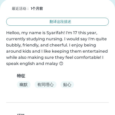
最近活动：
1个月前
翻译这段描述
Helloo, my name is Syarifah! I'm 17 this year, 
currently studying nursing. I would say I'm quite 
bubbly, friendly, and cheerful. I enjoy being 
around kids and I like keeping them entertained 
while also making sure they feel comfortable! I 
speak english and malay 🙃
特征
幽默
有同理心
贴心