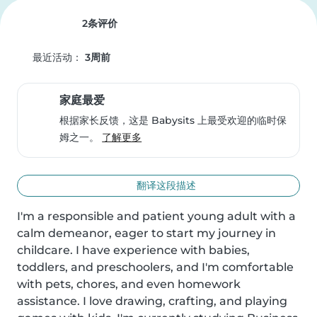
2条评价
最近活动：
3周前
家庭最爱
根据家长反馈，这是 Babysits 上最受欢迎的临时保
姆之一。
了解更多
翻译这段描述
I'm a responsible and patient young adult with a 
calm demeanor, eager to start my journey in 
childcare. I have experience with babies, 
toddlers, and preschoolers, and I'm comfortable 
with pets, chores, and even homework 
assistance. I love drawing, crafting, and playing 