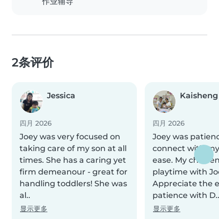
作业辅导
2条评价
Jessica
Kaisheng
四月 2026
四月 2026
Joey was very focused on
Joey was patien
taking care of my son at all
connect with my 
times. She has a caring yet
ease. My child e
firm demeanour - great for
playtime with Jo
handling toddlers! She was
Appreciate the e
al..
patience with D.
显示更多
显示更多