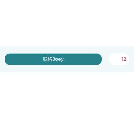
联络Joey
12
中文（简体）
平台运作说明
帮助
条款与隐私政策
价格
公司信息