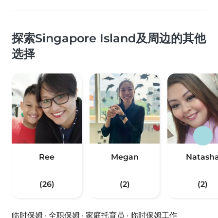
探索Singapore Island及周边的其他
选择
Ree
Megan
Natash
(26)
(2)
(2)
临时保姆
·
全职保姆
·
家庭托育员
·
临时保姆工作