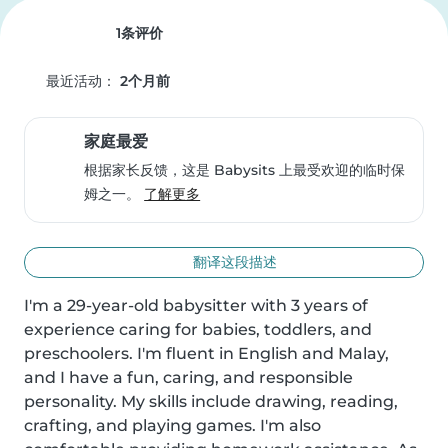
1条评价
最近活动：
2个月前
家庭最爱
根据家长反馈，这是 Babysits 上最受欢迎的临时保
姆之一。
了解更多
翻译这段描述
I'm a 29-year-old babysitter with 3 years of 
experience caring for babies, toddlers, and 
preschoolers. I'm fluent in English and Malay, 
and I have a fun, caring, and responsible 
personality. My skills include drawing, reading, 
crafting, and playing games. I'm also 