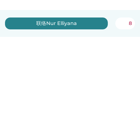
联络Nur Elliyana
8
中文（简体）
平台运作说明
帮助
条款与隐私政策
价格
公司信息
Babysits 企业专区
社群准则