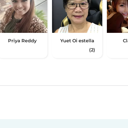
Priya Reddy
Yuet Oi estella
Cl
(2)