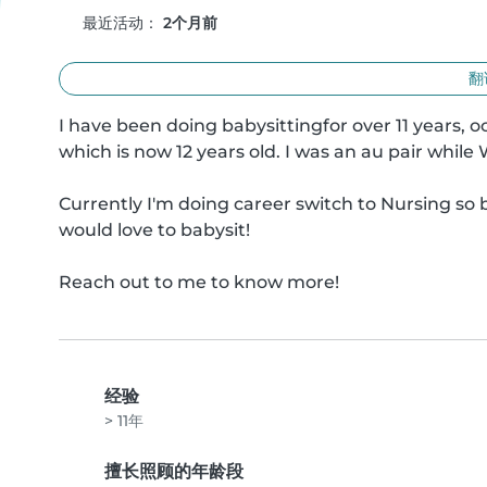
最近活动：
2个月前
翻
I have been doing babysittingfor over 11 years, o
which is now 12 years old. I was an au pair while 
Currently I'm doing career switch to Nursing so
would love to babysit!

Reach out to me to know more!
经验
> 11年
擅长照顾的年龄段