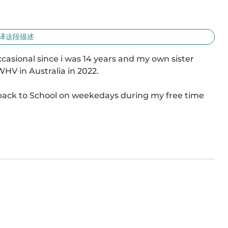
译这段描述
ccasional since i was 14 years and my own sister 
WHV in Australia in 2022.

 back to School on weekedays during my free time 