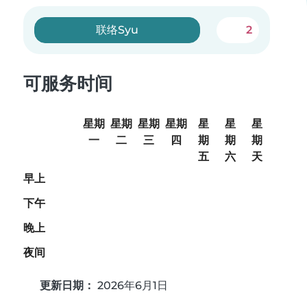
联络Syu
2
可服务时间
星期
星期
星期
星期
星
星
星
一
二
三
四
期
期
期
五
六
天
早上
下午
晚上
夜间
更新日期：
2026年6月1日