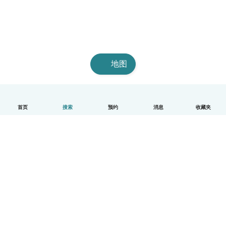
地图
首页
搜索
预约
消息
收藏夹
中文（简体）
平台运作说明
帮助
条款与隐私政策
价格
公司信息
Babysits 企业专区
社群准则