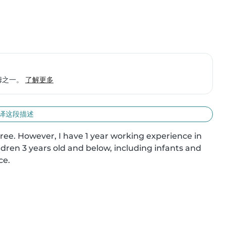
保姆之一。
了解更多
译这段描述
ree. However, I have 1 year working experience in 
dren 3 years old and below, including infants and 
ce.