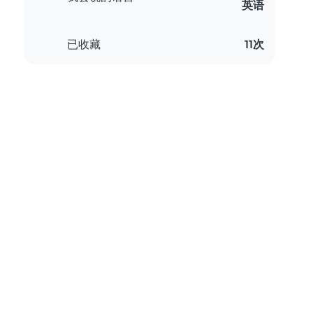
英语
已收藏
11次