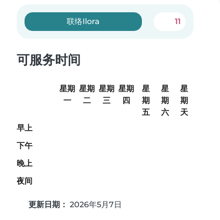
联络Ilora
11
可服务时间
星期
星期
星期
星期
星
星
星
一
二
三
四
期
期
期
五
六
天
早上
下午
晚上
夜间
更新日期：
2026年5月7日