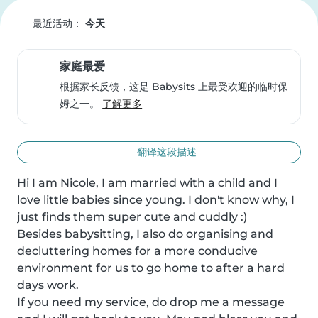
最近活动：
今天
家庭最爱
根据家长反馈，这是 Babysits 上最受欢迎的临时保
姆之一。
了解更多
翻译这段描述
Hi I am Nicole, I am married with a child and I 
love little babies since young. I don't know why, I 
just finds them super cute and cuddly :)

Besides babysitting, I also do organising and 
decluttering homes for a more conducive 
environment for us to go home to after a hard 
days work.

If you need my service, do drop me a message 