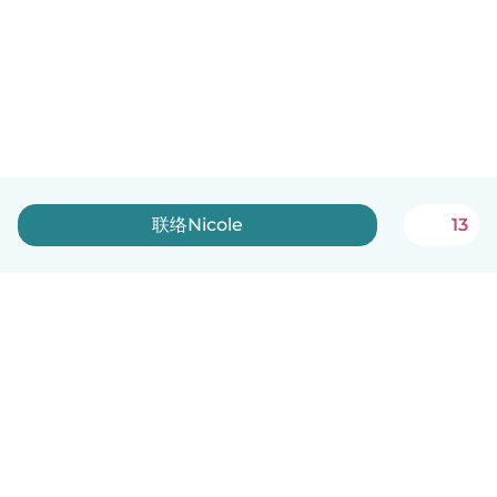
联络Nicole
13
中文（简体）
平台运作说明
帮助
条款与隐私政策
价格
公司信息