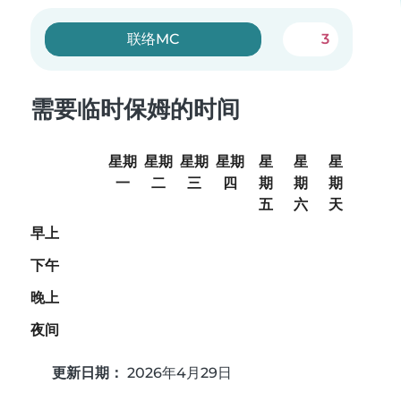
联络MC
3
需要临时保姆的时间
星期
星期
星期
星期
星
星
星
一
二
三
四
期
期
期
五
六
天
早上
下午
晚上
夜间
更新日期：
2026年4月29日