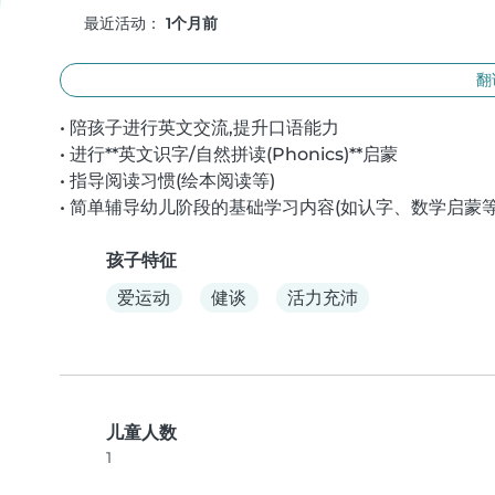
最近活动：
1个月前
翻
• 陪孩子进行英文交流,提升口语能力

• 进行**英文识字/自然拼读(Phonics)**启蒙

• 指导阅读习惯(绘本阅读等)

• 简单辅导幼儿阶段的基础学习内容(如认字、数学启蒙等
孩子特征
爱运动
健谈
活力充沛
儿童人数
1