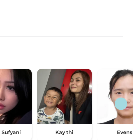
 Sufyani
Kay thi
Evens