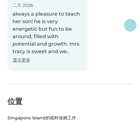
二月 2026
always a pleasure to teach
her son! he is very
energetic but fun to be
around, filled with
potential and growth. mrs
tracy is sweet and we..
显示更多
位置
Singapore Island的临时保姆工作