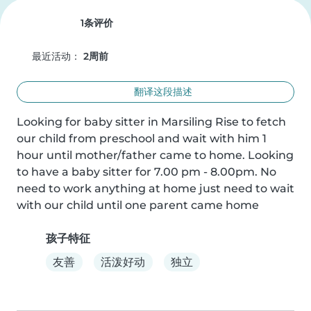
1条评价
最近活动：
2周前
翻译这段描述
Looking for baby sitter in Marsiling Rise to fetch 
our child from preschool and wait with him 1 
hour until mother/father came to home. Looking 
to have a baby sitter for 7.00 pm - 8.00pm. No 
need to work anything at home just need to wait 
with our child until one parent came home
孩子特征
友善
活泼好动
独立