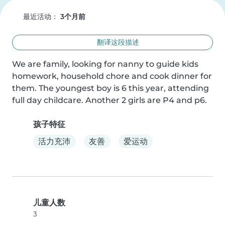
最近活动：
3个月前
翻译这段描述
We are family, looking for nanny to guide kids 
homework, household chore and cook dinner for 
them. The youngest boy is 6 this year, attending 
full day childcare. Another 2 girls are P4 and p6.
孩子特征
活力充沛
友善
爱运动
儿童人数
3