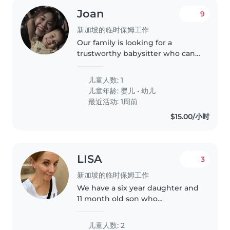
Joan
9
新加坡的临时保姆工作
Our family is looking for a
trustworthy babysitter who can
take care of our 1 years old
daughter .We need a babysitter
儿童人数: 1
who is comfortable with taking
儿童年龄:
婴儿
•
幼儿
baby. Feeding, playing, bathing,..
最近活动: 1周前
$15.00/小时
LISA
3
新加坡的临时保姆工作
We have a six year daughter and
11 month old son who
occasionally need babysitting.
Both children are used to having
儿童人数: 2