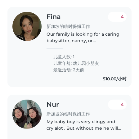
Fina
4
新加坡的临时保姆工作
Our family is looking for a caring
babysitter, nanny, or
childminder to help with our
energetic, curious, and playful
儿童人数: 1
preschooler. We'd love someone
儿童年龄:
幼儿园小朋友
who is comfortable with chores...
最近活动: 2天前
$10.00/小时
Nur
4
新加坡的临时保姆工作
My baby boy is very clingy and
cry alot . But without me he will
be fine . My baby girl is great but