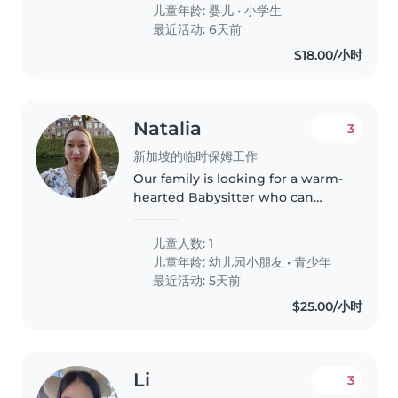
babysitters and our daughter
儿童年龄:
婴儿
•
小学生
gets excited every time we tell
最近活动: 6天前
her..
$18.00/小时
Natalia
3
新加坡的临时保姆工作
Our family is looking for a warm-
hearted Babysitter who can
engage our energetic 3-year-old.
Comfort with light housework
儿童人数: 1
and meal preparation will make
儿童年龄:
幼儿园小朋友
•
青少年
our day smoother. English &..
最近活动: 5天前
$25.00/小时
Li
3