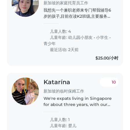
新加坡的家庭托育员工作
我想先一个兼职老师来专门帮我辅导6
岁的孩子,目前在读K2班级,主要服务孩
子每天的阅读还有完成学校作业任务,养
成阅读的良好习惯
儿童人数: 4
儿童年龄:
幼儿园小朋友
•
小学生
•
青少年
最近活动: 2天前
$25.00/小时
Katarína
10
新加坡的临时保姆工作
We're expats living in Singapore
for about three years, with our
energetic and happy 11-month-
old baby girl. I'm a full-time
儿童人数: 1
mom, and my husband works, so
儿童年龄:
婴儿
I'm looking for someone to..