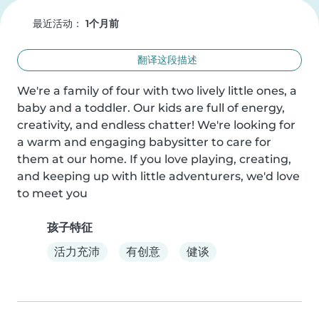
最近活动：
1个月前
翻译这段描述
We're a family of four with two lively little ones, a 
baby and a toddler. Our kids are full of energy, 
creativity, and endless chatter! We're looking for 
a warm and engaging babysitter to care for 
them at our home. If you love playing, creating, 
and keeping up with little adventurers, we'd love 
to meet you
孩子特征
活力充沛
有创意
健谈