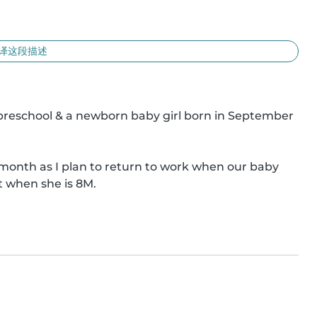
译这段描述
 preschool & a newborn baby girl born in September 
 month as I plan to return to work when our baby 
t when she is 8M.
