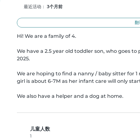
最近活动：
3个月前
翻
Hi! We are a family of 4.

We have a 2.5 year old toddler son, who goes to
2025.

We are hoping to find a nanny / baby sitter for 1
girl is about 6-7M as her infant care will only star
We also have a helper and a dog at home.
儿童人数
1