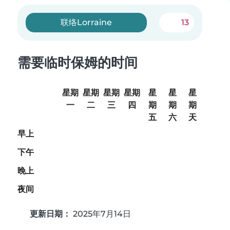
联络Lorraine
13
需要临时保姆的时间
星期
星期
星期
星期
星
星
星
一
二
三
四
期
期
期
五
六
天
早上
下午
晚上
夜间
更新日期：
2025年7月14日