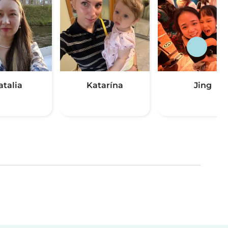
atalia
Katarína
Jing