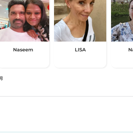
Naseem
LISA
N
姆